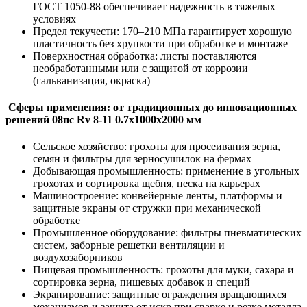
ГОСТ 1050-88 обеспечивает надежность в тяжелых
условиях
Предел текучести: 170–210 МПа гарантирует хорошую
пластичность без хрупкости при обработке и монтаже
Поверхностная обработка: листы поставляются
необработанными или с защитой от коррозии
(гальванизация, окраска)
Сферы применения: от традиционных до инновационных
решений 08пс Rv 8-11 0.7х1000х2000 мм
Сельское хозяйство: грохоты для просеивания зерна,
семян и фильтры для зерносушилок на фермах
Добывающая промышленность: применение в угольных
грохотах и сортировка щебня, песка на карьерах
Машиностроение: конвейерные ленты, платформы и
защитные экраны от стружки при механической
обработке
Промышленное оборудование: фильтры пневматических
систем, заборные решетки вентиляции и
воздухозаборников
Пищевая промышленность: грохоты для муки, сахара и
сортировка зерна, пищевых добавок и специй
Экранирование: защитные ограждения вращающихся
механизмов и защита от искр при сварке и резке металла