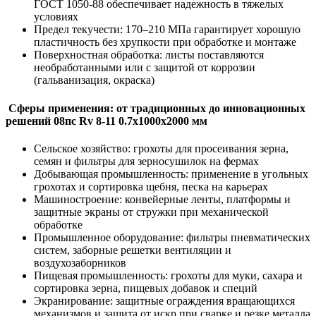
ГОСТ 1050-88 обеспечивает надежность в тяжелых
условиях
Предел текучести: 170–210 МПа гарантирует хорошую
пластичность без хрупкости при обработке и монтаже
Поверхностная обработка: листы поставляются
необработанными или с защитой от коррозии
(гальванизация, окраска)
Сферы применения: от традиционных до инновационных
решений 08пс Rv 8-11 0.7х1000х2000 мм
Сельское хозяйство: грохоты для просеивания зерна,
семян и фильтры для зерносушилок на фермах
Добывающая промышленность: применение в угольных
грохотах и сортировка щебня, песка на карьерах
Машиностроение: конвейерные ленты, платформы и
защитные экраны от стружки при механической
обработке
Промышленное оборудование: фильтры пневматических
систем, заборные решетки вентиляции и
воздухозаборников
Пищевая промышленность: грохоты для муки, сахара и
сортировка зерна, пищевых добавок и специй
Экранирование: защитные ограждения вращающихся
механизмов и защита от искр при сварке и резке металла